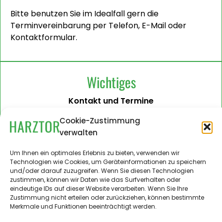
Bitte benutzen Sie im Idealfall gern die
Terminvereinbarung per Telefon, E-Mail oder
Kontaktformular.
Wichtiges
Kontakt und Termine
Barrierefreiheit
Cookie-Zustimmung
verwalten
Impressum
Datenschutzerklärung
Um Ihnen ein optimales Erlebnis zu bieten, verwenden wir
Technologien wie Cookies, um Geräteinformationen zu speichern
Administration
und/oder darauf zuzugreifen. Wenn Sie diesen Technologien
zustimmen, können wir Daten wie das Surfverhalten oder
Harztor.de als Web-App
eindeutige IDs auf dieser Website verarbeiten. Wenn Sie Ihre
auf
Zustimmung nicht erteilen oder zurückziehen, können bestimmte
iPhone und Android
Merkmale und Funktionen beeinträchtigt werden.