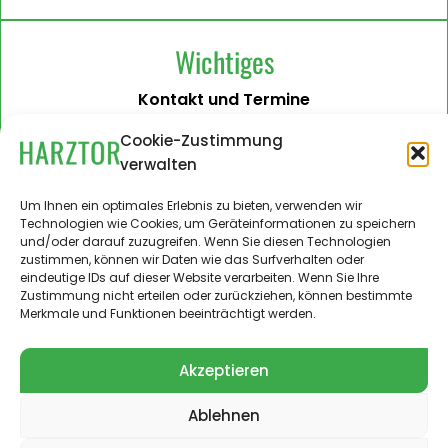
Wichtiges
Kontakt und Termine
Barrierefreiheit
Cookie-Zustimmung
verwalten
Impressum
Datenschutzerklärung
Um Ihnen ein optimales Erlebnis zu bieten, verwenden wir
Technologien wie Cookies, um Geräteinformationen zu speichern
Administration
und/oder darauf zuzugreifen. Wenn Sie diesen Technologien
zustimmen, können wir Daten wie das Surfverhalten oder
Harztor.de als Web-App
eindeutige IDs auf dieser Website verarbeiten. Wenn Sie Ihre
auf
Zustimmung nicht erteilen oder zurückziehen, können bestimmte
iPhone und Android
Merkmale und Funktionen beeinträchtigt werden.
Akzeptieren
Ablehnen
© 2024 – 2026 Landgemeinde Harztor. Alle Rechte